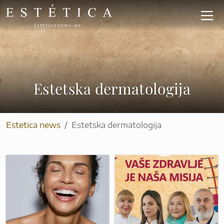
Skip
to
main
content
Estetska dermatologija
Estetica news
Estetska dermatologija